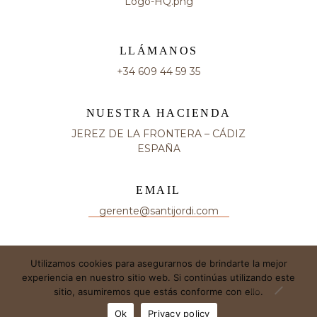
LLÁMANOS
+34 609 44 59 35
NUESTRA HACIENDA
JEREZ DE LA FRONTERA – CÁDIZ
ESPAÑA
EMAIL
gerente@santijordi.com
Utilizamos cookies para asegurarnos de brindarte la mejor
experiencia en nuestro sitio web. Si continúas utilizando este
sitio, asumiremos que estás conforme con ello.
© 2023 THE WINE HUNTER COMPANY
Ok
Privacy policy