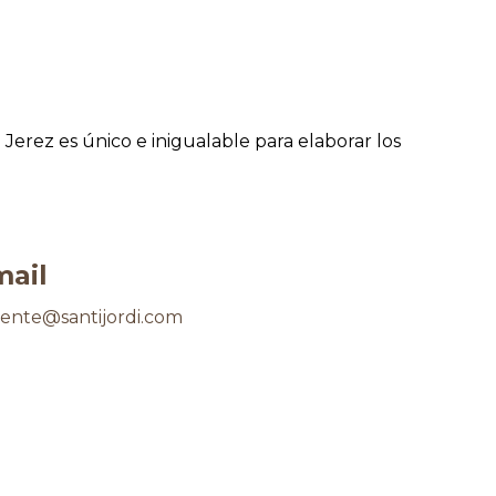
erez es único e inigualable para elaborar los
mail
ente@santijordi.com